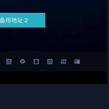
首页
新闻
资讯
关于