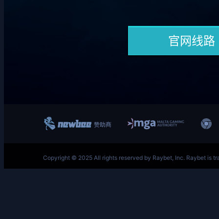
跳
至
内
首页–雷竞技-雷竞技官网_DOTA2,LOL,CSGO电