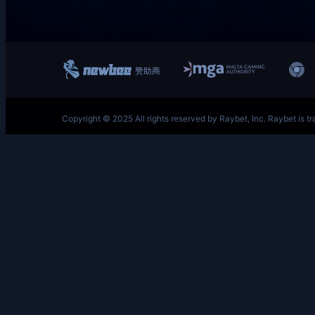
跳
至
内
首页–雷竞技-雷竞技官网_DOTA2,LOL,CSGO电
事竞猜
容