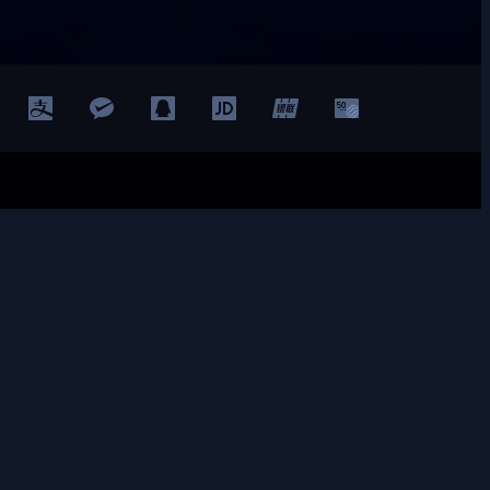
首页
新闻
资讯
关于