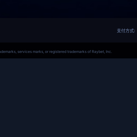
竞及体育赛