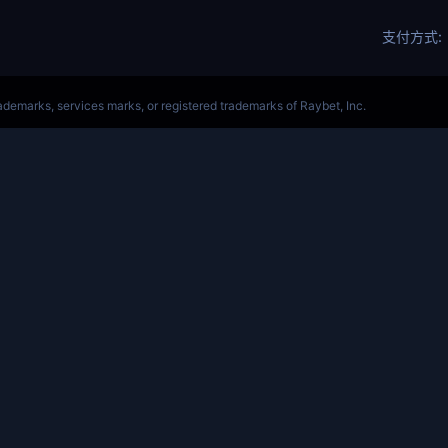
竞及体育赛