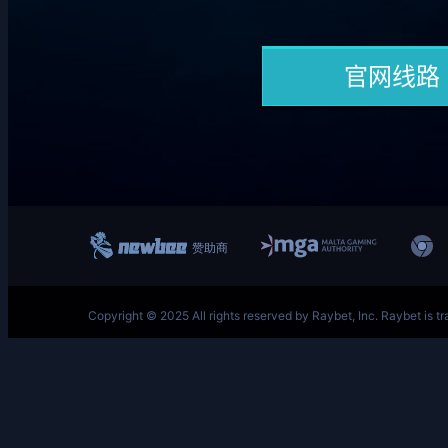
跳
至
内
首页–雷竞技-雷竞技官网_DOTA2,LOL,CSGO电