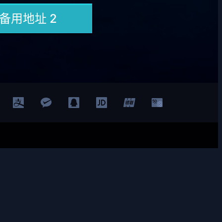
首页
新闻
资讯
关于