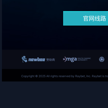
跳
至
内
首页–雷竞技-雷竞技官网_DOTA2,LOL,CSGO电